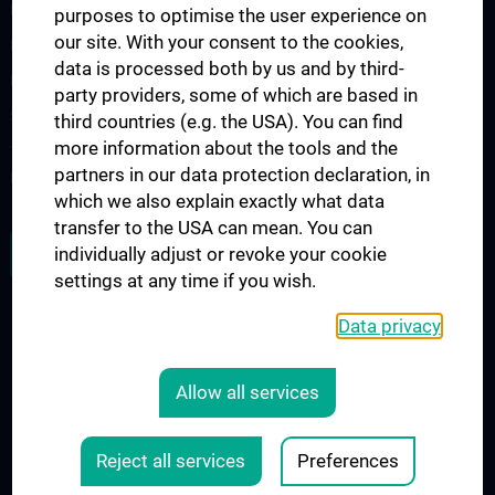
Posttraumatic Stress Disorder Research Laboratory
purposes to optimise the user experience on
our site. With your consent to the cookies,
Psychotherapie
data is processed both by us and by third-
Project PSYGESKOM
party providers, some of which are based in
Strukturdiagnostik für Persönlichkeitsstörungen
third countries (e.g. the USA). You can find
more information about the tools and the
Transkulturelle Psychiatrie und Migrationsbedingte Störungen im
partners in our data protection declaration, in
Kindes- und Jugendalter
which we also explain exactly what data
transfer to the USA can mean. You can
JOB OPENINGS
individually adjust or revoke your cookie
settings at any time if you wish.
Data privacy
LEGAL
CONTACT
Allow all services
COOKIE-EINSTELLUNGEN
Legal Details
Reject all services
Preferences
© 2026 Medical University Vienna