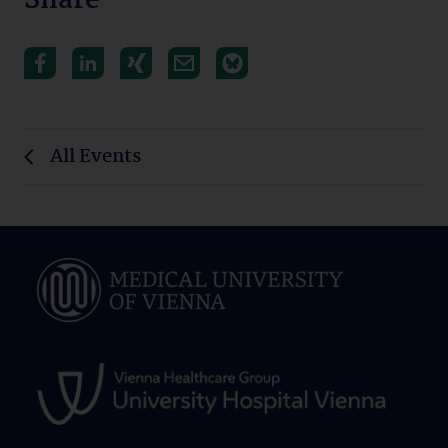
Share
All Events