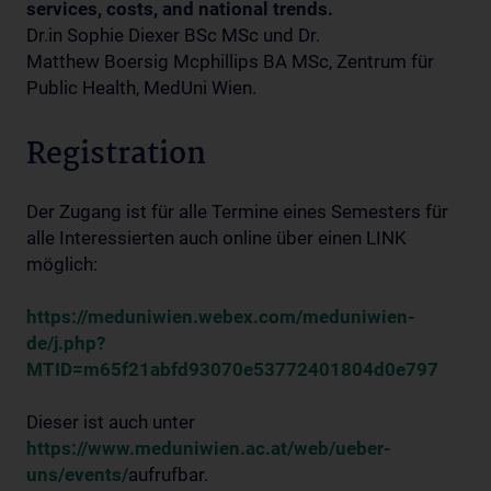
services, costs, and national trends.
Dr.in Sophie Diexer BSc MSc und Dr.
Matthew Boersig Mcphillips BA MSc, Zentrum für
Public Health, MedUni Wien.
Registration
Der Zugang ist für alle Termine eines Semesters für
alle Interessierten auch online über einen LINK
möglich:
https://meduniwien.webex.com/meduniwien-
de/j.php?
MTID=m65f21abfd93070e53772401804d0e797
Dieser ist auch unter
https://www.meduniwien.ac.at/web/ueber-
uns/events/
aufrufbar.