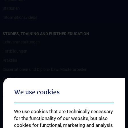
Stationen
Informationsvideos
STUDIES, TRAINING AND FURTHER EDUCATION
Lehrveranstaltungen
Fortbildungen
Praktika
Dissertationen und Diplom- bzw. Masterarbeiten
Kontakt
We use cookies
RESEARCH
ABC BRAIN LAB
We use cookies that are technically necessary
Essstörungen und Assoziierte Krankheitsbilder
for the functionality of our website, but also
Kothgassner Lab – SCAR Unit
cookies for functional, marketing and analysis