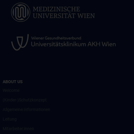
ABOUT US
Welcome
(Kinder-)Schutzkonzept
Allgemeine Informationen
Leitung
Mitarbeiter:innen