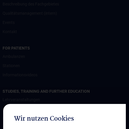
Beschreibung des Fachgebietes
Qualitätsmanagement (intern)
Events
Kontakt
FOR PATIENTS
Ambulanzen
Stationen
Informationsvideos
STUDIES, TRAINING AND FURTHER EDUCATION
Lehrveranstaltungen
Fortbildungen
Wir nutzen Cookies
Praktika
Dissertationen und Diplom- bzw. Masterarbeiten