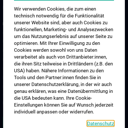
Kontakt
Wir verwenden Cookies, die zum einen
technisch notwendig für die Funktionalität
unserer Website sind, aber auch Cookies zu
RESEARCH
funktionellen, Marketing- und Analysezwecken
ABC BRAIN LAB
um das Nutzungserlebnis auf unserer Seite zu
Essstörungen und Assoziierte Krankheitsbilder
optimieren. Mit Ihrer Einwilligung zu den
Cookies werden sowohl von uns Daten
Kothgassner Lab – SCAR Unit
verarbeitet als auch von Drittanbieter:innen,
Posttraumatic Stress Disorder Research Laboratory
die ihren Sitz teilweise in Drittländern (z.B. den
Psychotherapie
USA) haben. Nähere Informationen zu den
Tools und den Partner:innen finden Sie in
Project PSYGESKOM
unserer Datenschutzerklärung, in der wir auch
Strukturdiagnostik für Persönlichkeitsstörungen
genau erklären, was eine Datenübermittlung in
Transkulturelle Psychiatrie und Migrationsbedingte Störungen im
die USA bedeuten kann. Ihre Cookie-
Kindes- und Jugendalter
Einstellungen können Sie auf Wunsch jederzeit
individuell anpassen oder widerrufen.
ZU DEN OFFENEN STELLEN
Datenschutz