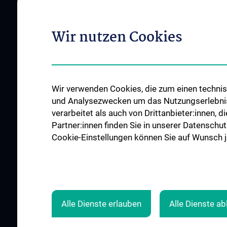
Ambulanzen
(Kinder-)Schutzkonzept
Stationen
Allgemeine Informationen
Wir nutzen Cookies
Informationsvideos
Leitung
Mitarbeiter:innen
Beschreibung des Fachgebietes
Wir verwenden Cookies, die zum einen technisc
Qualitätsmanagement (intern)
und Analysezwecken um das Nutzungserlebnis a
Events
verarbeitet als auch von Drittanbieter:innen, d
Partner:innen finden Sie in unserer Datenschut
Kontakt
Cookie-Einstellungen können Sie auf Wunsch je
Alle Dienste erlauben
Alle Dienste a