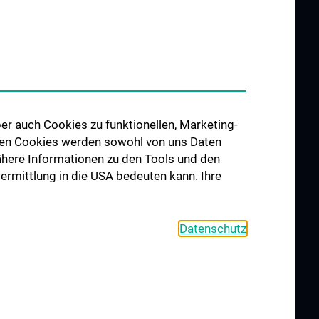
 Assoziierte
 – SCAR Unit
ress Disorder
tory
er auch Cookies zu funktionellen, Marketing-
 den Cookies werden sowohl von uns Daten
KOM
 Nähere Informationen zu den Tools und den
k für
bermittlung in die USA bedeuten kann. Ihre
törungen
sychiatrie und
gte Störungen
Datenschutz
ugendalter